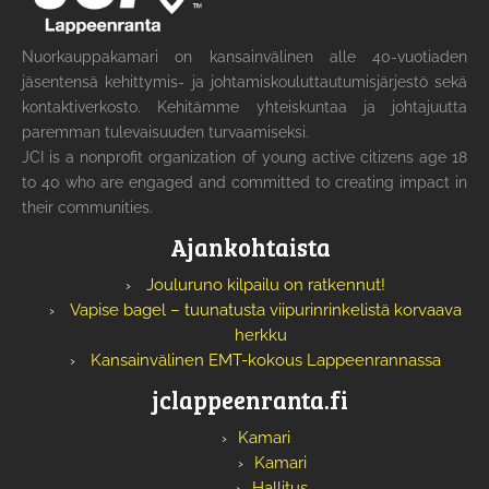
Nuorkauppakamari on kansainvälinen alle 40-vuotiaden
jäsentensä kehittymis- ja johtamiskouluttautumisjärjestö sekä
kontaktiverkosto. Kehitämme yhteiskuntaa ja johtajuutta
paremman tulevaisuuden turvaamiseksi.
JCI is a nonprofit organization of young active citizens age 18
to 40 who are engaged and committed to creating impact in
their communities.
Ajankohtaista
Jouluruno kilpailu on ratkennut!
Vapise bagel – tuunatusta viipurinrinkelistä korvaava
herkku
Kansainvälinen EMT-kokous Lappeenrannassa
jclappeenranta.fi
Kamari
Kamari
Hallitus