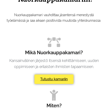
Nuorkauppakamari vauhdittaa jäsentensä menestystä
työelämässä ja saa aikaan positiivista muutosta yhteiskunnassa.
Mikä Nuorkauppakamari?
Kansainvälinen järjestö itsensä kehittämiseen, uuden
oppimiseen ja erilaisten ihmisten tapaamiseen.
Tutustu kamariin
Miten?