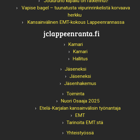
Jouluruno kilpailu on ratkennut!
Vapise bagel – tuunatusta viipurinrinkelistä korvaava
herkku
Kansainvälinen EMT-kokous Lappeenrannassa
jclappeenranta.fi
Kamari
Kamari
Hallitus
Jäseneksi
Jäseneksi
Jäsenhakemus
Toiminta
Nuori Osaaja 2025
Etelä-Karjalan kansainvälisin työnantaja
EMT
Tarinoita EMT:stä
Yhteistyössä