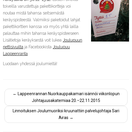
toiveilla varustettuja pakettikortteja voi
noutaa mistä tahansa seitsemästä
keräyspisteestä. Valmiiksi paketoidut lahjat
pakettikorttien kanssa voi myös yhtä lailla
palauttaa mihin tahansa keräyspisteeseen.
Lisätietoja keräyksestä voit lukea
Joulupuun
nettisivuilta
ja Facebookista
Joulupuu
Lappeenranta
.
Luodaan yhdessä joulumieltä!
←
Lappeenrannan Nuorkauppakamari isännöi viikonlopun
Johtajuusakatemiaa 20.–22.11.2015
Linnoituksen Joulumuoriksi kruunattiin palvelujohtaja Sari
Airas
→