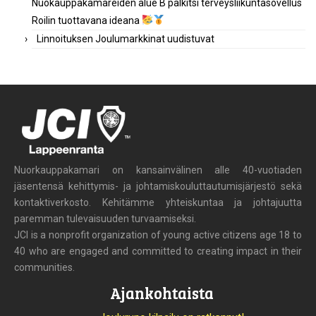
Nuokauppakamareiden alue B palkitsi terveysliikuntasovellus
Roilin tuottavana ideana
Linnoituksen Joulumarkkinat uudistuvat
Nuorkauppakamari on kansainvälinen alle 40-vuotiaden
jäsentensä kehittymis- ja johtamiskouluttautumisjärjestö sekä
kontaktiverkosto. Kehitämme yhteiskuntaa ja johtajuutta
paremman tulevaisuuden turvaamiseksi.
JCI is a nonprofit organization of young active citizens age 18 to
40 who are engaged and committed to creating impact in their
communities.
Ajankohtaista