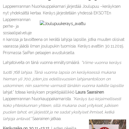
Lappeenrannan Nuorkauppakamari järjestää Joulupuu –keräyksen
nyt yhdeksättä kertaa. Keräys järjestetään
yhdessä EKSOTEn
Lappeenrannan
perhe- ja
sosiaalipalveluje
n kanssa ja tavoitteena on kerätä lahjoja lapsille, jotka muuten olisivat
vaarassa jäädä ilman joulupukin tuomisia. Keräys avattiin 30.11.2015
Prismassa SaiPan pelaajien avustuksella.
Lahjatoiveita on tänä vuonna ennätysmäärä.
”Viime vuonna keräys
tuotti 768 lahjaa. Tänä vuonna lapsia on keräyksessä mukana
hieman yli 700, joten jos edellisvuosien lahjanantoiloon on
uskominen, niin saamme varmasti tänäkin vuonna kaikille lapsille
lahjat.” toteaa keräyksen projektipäällikkö
Laura Saarainen
Lappeenrannan Nuorkauppakamarista.
”Keräys tuo kirjaimellisesti
koko yhteiskunnan yhteen, sillä mukana ovat yritykset, julkisen
puolen tahot, eri järjestöt ja ne sadat yksityiset ihmiset, ketkä
lahjoja antavat.”
Saarai
nen jatkaa.
Keräysaika on 30.11.-13.12.
Lasten oikeilla