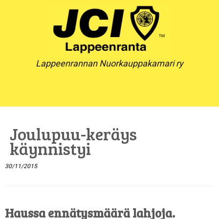
Skip
to
content
Lappeenrannan Nuorkauppakamari ry
Joulupuu-keräys
käynnistyi
30/11/2015
Haussa ennätysmäärä lahjoja.