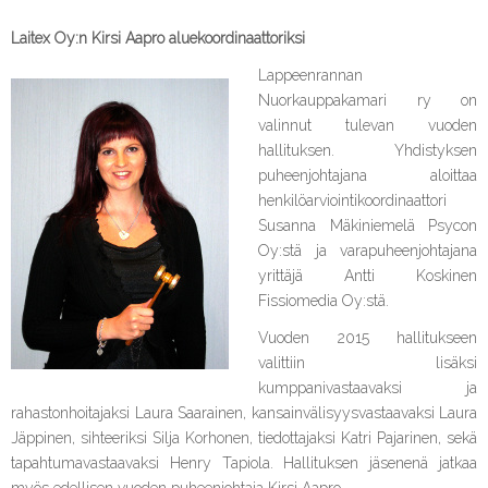
Laitex Oy:n Kirsi Aapro aluekoordinaattoriksi
Lappeenrannan
Nuorkauppakamari ry on
valinnut tulevan vuoden
hallituksen. Yhdistyksen
puheenjohtajana aloittaa
henkilöarviointikoordinaattori
Susanna Mäkiniemelä Psycon
Oy:stä ja varapuheenjohtajana
yrittäjä Antti Koskinen
Fissiomedia Oy:stä.
Vuoden 2015 hallitukseen
valittiin lisäksi
kumppanivastaavaksi ja
rahastonhoitajaksi Laura Saarainen, kansainvälisyysvastaavaksi Laura
Jäppinen, sihteeriksi Silja Korhonen, tiedottajaksi Katri Pajarinen, sekä
tapahtumavastaavaksi Henry Tapiola. Hallituksen jäsenenä jatkaa