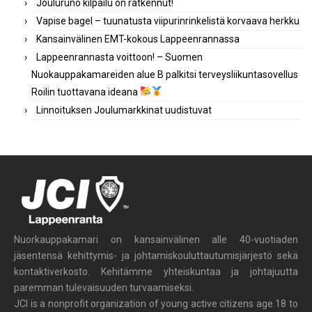
Jouluruno kilpailu on ratkennut!
Vapise bagel – tuunatusta viipurinrinkelistä korvaava herkku
Kansainvälinen EMT-kokous Lappeenrannassa
Lappeenrannasta voittoon! – Suomen
Nuokauppakamareiden alue B palkitsi terveysliikuntasovellus
Roilin tuottavana ideana
Linnoituksen Joulumarkkinat uudistuvat
Nuorkauppakamari on kansainvälinen alle 40-vuotiaden
jäsentensä kehittymis- ja johtamiskouluttautumisjärjestö sekä
kontaktiverkosto. Kehitämme yhteiskuntaa ja johtajuutta
paremman tulevaisuuden turvaamiseksi.
JCI is a nonprofit organization of young active citizens age 18 to