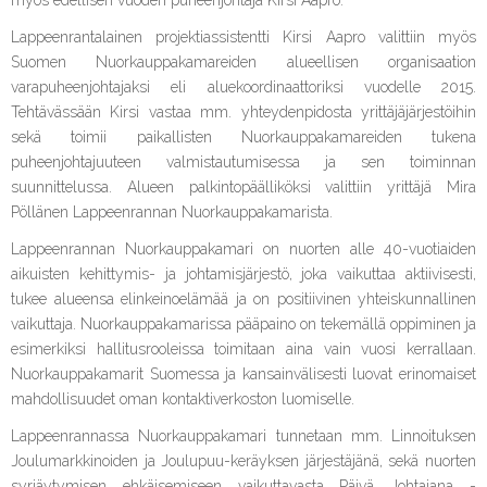
myös edellisen vuoden puheenjohtaja Kirsi Aapro.
Lappeenrantalainen projektiassistentti Kirsi Aapro valittiin myös
Suomen Nuorkauppakamareiden alueellisen organisaation
varapuheenjohtajaksi eli aluekoordinaattoriksi vuodelle 2015.
Tehtävässään Kirsi vastaa mm. yhteydenpidosta yrittäjäjärjestöihin
sekä toimii paikallisten Nuorkauppakamareiden tukena
puheenjohtajuuteen valmistautumisessa ja sen toiminnan
suunnittelussa. Alueen palkintopäälliköksi valittiin yrittäjä Mira
Pöllänen Lappeenrannan Nuorkauppakamarista.
Lappeenrannan Nuorkauppakamari on nuorten alle 40-vuotiaiden
aikuisten kehittymis- ja johtamisjärjestö, joka vaikuttaa aktiivisesti,
tukee alueensa elinkeinoelämää ja on positiivinen yhteiskunnallinen
vaikuttaja. Nuorkauppakamarissa pääpaino on tekemällä oppiminen ja
esimerkiksi hallitusrooleissa toimitaan aina vain vuosi kerrallaan.
Nuorkauppakamarit Suomessa ja kansainvälisesti luovat erinomaiset
mahdollisuudet oman kontaktiverkoston luomiselle.
Lappeenrannassa Nuorkauppakamari tunnetaan mm. Linnoituksen
Joulumarkkinoiden ja Joulupuu-keräyksen järjestäjänä, sekä nuorten
syrjäytymisen ehkäisemiseen vaikuttavasta Päivä Johtajana -