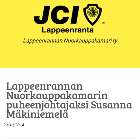
Skip
to
content
Lappeenrannan Nuorkauppakamari ry
Lappeenrannan
Nuorkauppakamarin
puheenjohtajaksi Susanna
Mäkiniemelä
29/10/2014