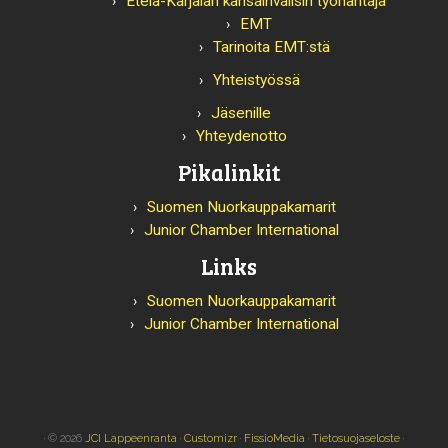
Etelä-Karjalan kansainvälisin työnantaja
EMT
Tarinoita EMT:stä
Yhteistyössä
Jäsenille
Yhteydenotto
Pikalinkit
Suomen Nuorkauppakamarit
Junior Chamber International
Links
Suomen Nuorkauppakamarit
Junior Chamber International
· © 2026
JCI Lappeenranta
·
Customizr
·
FissioMedia
·
Tietosuojaseloste
·