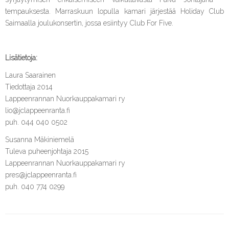
tempauksesta. Marraskuun lopulla kamari järjestää Holiday Club
Saimaalla joulukonsertin, jossa esiintyy Club For Five.
Lisätietoja:
Laura Saarainen
Tiedottaja 2014
Lappeenrannan Nuorkauppakamari ry
lio@jclappeenranta.fi
puh. 044 040 0502
Susanna Mäkiniemelä
Tuleva puheenjohtaja 2015
Lappeenrannan Nuorkauppakamari ry
pres@jclappeenranta.fi
puh. 040 774 0299