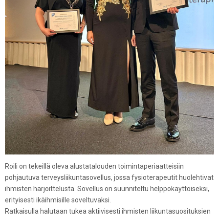
Roili on tekeillä oleva alustatalouden toimintaperiaatteisiin
pohjautuva terveysliikuntasovellus, jossa fysioterapeutit huolehtivat
ihmisten harjoittelusta. Sovellus on suunniteltu helppokäyttöiseksi,
erityisesti ikäihmisille soveltuvaksi.
Ratkaisulla halutaan tukea aktiivisesti ihmisten liikuntasuosituksien