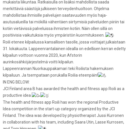
mukaista liikuntaa. Ratkaisulla on lisäksi mahdollista saada
merkittäviä säästöjä julkiseen terveydenhuoltoon. Ohjelma
mahdollistaa ihmisille palvelujen saatavuuden myös haja-
asutusalueilla tai mökillä vähentäen siirtymisiä palveluiden piiriin tai
kotiin vietävissä palveluissa ihmisten kotiin. Näin ollen sillä on
positiivisia vaikutuksia myös ympäristön kuormitukseen.
Roili etenee kilpailussa kansallisen tasolle, jossa voittajat julkaistaan
31. lokakuuta. Lappeenrantalainen idealla on edellisen kerran edetty
kilpailun voittoon vuonna 2020, kun Afstorin
aurinkosähköjärjestelmä voitti kilpailun.
Lappeenrannan Nuorkauppakamari teki Roilista hakemuksen
kilpailuun. Ja tsempataan porukalla Roilia eteenpäin!
IN ENG BELOW:
JCI Finland area B has awarded the health and fitness app Roili as a
productive idea
The health and fitness app Roili has won the regional Productive
Idea competition in the start-up category organized by the JCI
Finland. The idea was developed by physiotherapist Jussi Kurronen
in collaboration with his team, including Saara Utin, Lasse Kurrosen,
and Tom Himanen.