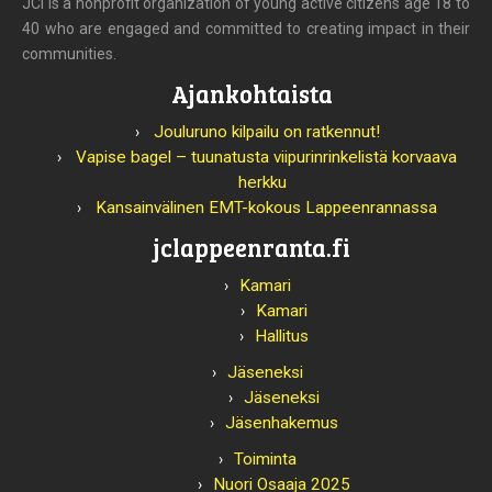
JCI is a nonprofit organization of young active citizens age 18 to
40 who are engaged and committed to creating impact in their
communities.
Ajankohtaista
Jouluruno kilpailu on ratkennut!
Vapise bagel – tuunatusta viipurinrinkelistä korvaava
herkku
Kansainvälinen EMT-kokous Lappeenrannassa
jclappeenranta.fi
Kamari
Kamari
Hallitus
Jäseneksi
Jäseneksi
Jäsenhakemus
Toiminta
Nuori Osaaja 2025