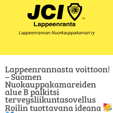
Skip
to
content
Lappeenrannan Nuorkauppakamari ry
Lappeenrannasta voittoon!
– Suomen
Nuokauppakamareiden
alue B palkitsi
terveysliikuntasovellus
Roilin tuottavana ideana