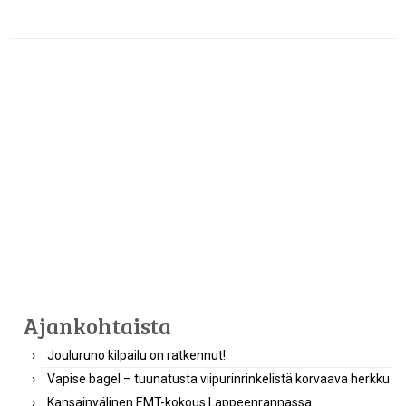
Ajankohtaista
Jouluruno kilpailu on ratkennut!
Vapise bagel – tuunatusta viipurinrinkelistä korvaava herkku
Kansainvälinen EMT-kokous Lappeenrannassa