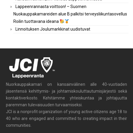
Lappeenrannasta voittoon! – Suomen
Nuokauppakamareiden alue B palkitsi terveysliikuntasovellus
Roilin tuottavana ideana
Linnoituksen Joulumarkkinat uudistuvat
Nuorkauppakamari on kansainvälinen alle 40-vuotiaden
jäsentensä kehittymis- ja johtamiskouluttautumisjärjestö sekä
kontaktiverkosto. Kehitämme yhteiskuntaa ja johtajuutta
paremman tulevaisuuden turvaamiseksi.
JCI is a nonprofit organization of young active citizens age 18 to
40 who are engaged and committed to creating impact in their
communities.