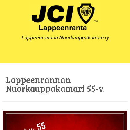
Skip
to
content
Lappeenrannan Nuorkauppakamari ry
Lappeenrannan
Nuorkauppakamari 55-v.