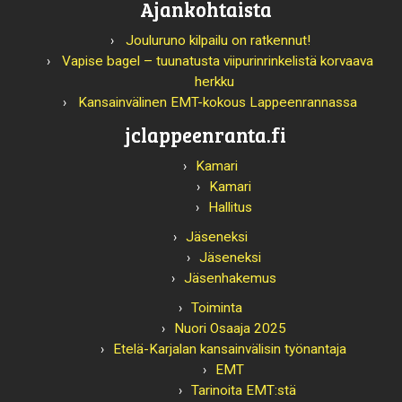
Ajankohtaista
Jouluruno kilpailu on ratkennut!
Vapise bagel – tuunatusta viipurinrinkelistä korvaava
herkku
Kansainvälinen EMT-kokous Lappeenrannassa
jclappeenranta.fi
Kamari
Kamari
Hallitus
Jäseneksi
Jäseneksi
Jäsenhakemus
Toiminta
Nuori Osaaja 2025
Etelä-Karjalan kansainvälisin työnantaja
EMT
Tarinoita EMT:stä