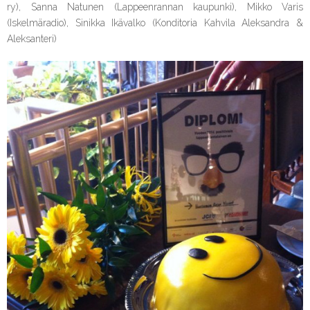
ry), Sanna Natunen (Lappeenrannan kaupunki), Mikko Varis
(Iskelmäradio), Sinikka Ikävalko (Konditoria Kahvila Aleksandra &
Aleksanteri)