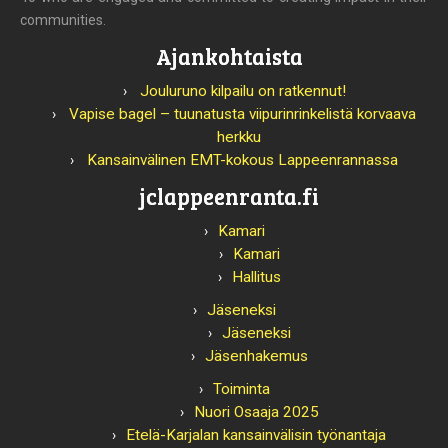
communities.
Ajankohtaista
Jouluruno kilpailu on ratkennut!
Vapise bagel – tuunatusta viipurinrinkelistä korvaava
herkku
Kansainvälinen EMT-kokous Lappeenrannassa
jclappeenranta.fi
Kamari
Kamari
Hallitus
Jäseneksi
Jäseneksi
Jäsenhakemus
Toiminta
Nuori Osaaja 2025
Etelä-Karjalan kansainvälisin työnantaja