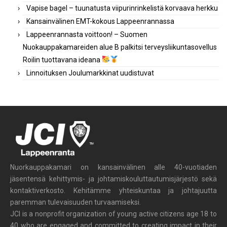
Vapise bagel – tuunatusta viipurinrinkelistä korvaava herkku
Kansainvälinen EMT-kokous Lappeenrannassa
Lappeenrannasta voittoon! – Suomen
Nuokauppakamareiden alue B palkitsi terveysliikuntasovellus
Roilin tuottavana ideana
Linnoituksen Joulumarkkinat uudistuvat
Nuorkauppakamari on kansainvälinen alle 40-vuotiaden
jäsentensä kehittymis- ja johtamiskouluttautumisjärjestö sekä
kontaktiverkosto. Kehitämme yhteiskuntaa ja johtajuutta
paremman tulevaisuuden turvaamiseksi.
JCI is a nonprofit organization of young active citizens age 18 to
40 who are engaged and committed to creating impact in their