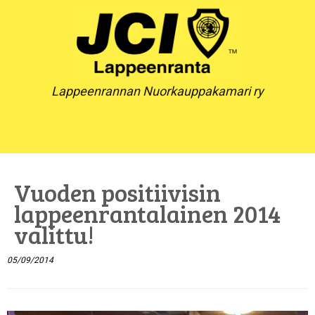
Skip
to
content
Lappeenrannan Nuorkauppakamari ry
Vuoden positiivisin
lappeenrantalainen 2014
valittu!
05/09/2014