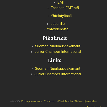
EMT
Tarinoita EMT:stä
Yhteistyössä
Jäsenille
Yhteydenotto
Pikalinkit
Suomen Nuorkauppakamarit
Junior Chamber International
Links
Suomen Nuorkauppakamarit
Junior Chamber International
· © 2026
JCI Lappeenranta
·
Customizr
·
FissioMedia
·
Tietosuojaseloste
·