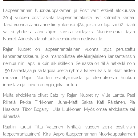
Lappeenrannan Nuorkauppakamari ja Positiivarit etsivät elokuussa
2014 vuoden positiivisinta lappeenrantalaista nyt kolmatta kertaa.
Tänä vuonna ääniä annettiin yhteensä 424, joista voittaja sai 62. Raati
valitsi yhdessä äänestäjien kanssa voittajaksi Nuorisoseura Rajan
Nuoret. Äänestys tapahtui Iskelmäradion nettisivuilla.
Rajan Nuoret on lappeenrantalainen vuonna 1941 perustettu
kansantanssiseura, joka mahdollistaa eteläkarjalaisen kansantanssin
riemua niin lapsille kuin aikuisillekin. Seurassa on tällä hetkellä noin
150 harrastajaa ja se tarjoaa useita ryhmiä kaiken ikäisille. Raatilaisten
mukaan Rajan Nuorten esiintymisestä ja olemuksesta huokuu
innostava ja iloinen energia, joka tarttuu.
Muita ehdokkaita olivat Catz ry, Rajan Nuoret ry, Ville Lantta, Pasi
Riihelä, Pekka Tirkkonen, Juha-Matti Saksa, Kati Räisänen, Pia
Haakana, Tibor Boganyi, Ulla Liukkonen. Myös omaa ehdokasta sai
äänestää.
Raatiin kuului Titta Valtonen (yrittäjä, vuoden 2013 positiivisin
lappeenrantalainen), Kirsi Aapro (Lappeenrannan Nuorkauppakamari