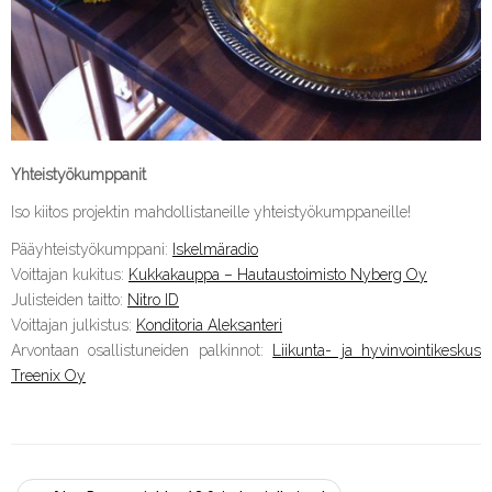
Yhteistyökumppanit
Iso kiitos projektin mahdollistaneille yhteistyökumppaneille!
Pääyhteistyökumppani:
Iskelmäradio
Voittajan kukitus:
Kukkakauppa – Hautaustoimisto Nyberg Oy
Julisteiden taitto:
Nitro ID
Voittajan julkistus:
Konditoria Aleksanteri
Arvontaan osallistuneiden palkinnot:
Liikunta- ja hyvinvointikeskus
Treenix Oy