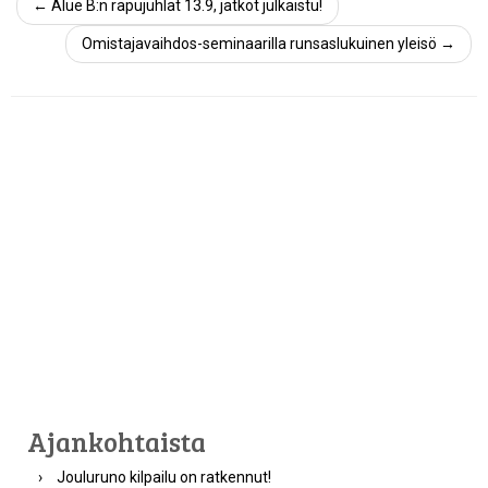
←
Alue B:n rapujuhlat 13.9, jatkot julkaistu!
Omistajavaihdos-seminaarilla runsaslukuinen yleisö
→
Ajankohtaista
Jouluruno kilpailu on ratkennut!