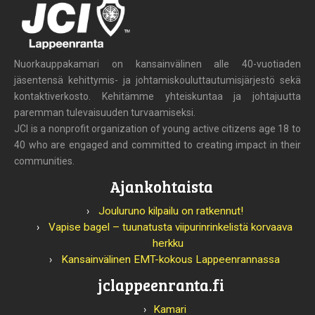
Nuorkauppakamari on kansainvälinen alle 40-vuotiaden
jäsentensä kehittymis- ja johtamiskouluttautumisjärjestö sekä
kontaktiverkosto. Kehitämme yhteiskuntaa ja johtajuutta
paremman tulevaisuuden turvaamiseksi.
JCI is a nonprofit organization of young active citizens age 18 to
40 who are engaged and committed to creating impact in their
communities.
Ajankohtaista
Jouluruno kilpailu on ratkennut!
Vapise bagel – tuunatusta viipurinrinkelistä korvaava
herkku
Kansainvälinen EMT-kokous Lappeenrannassa
jclappeenranta.fi
Kamari