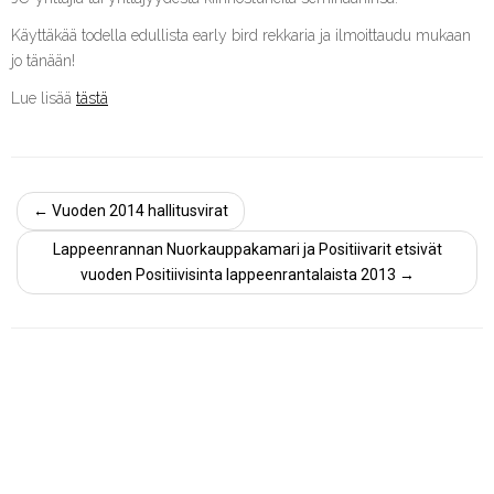
Käyttäkää todella edullista early bird rekkaria ja ilmoittaudu mukaan
jo tänään!
Lue lisää
tästä
←
Vuoden 2014 hallitusvirat
Lappeenrannan Nuorkauppakamari ja Positiivarit etsivät
vuoden Positiivisinta lappeenrantalaista 2013
→