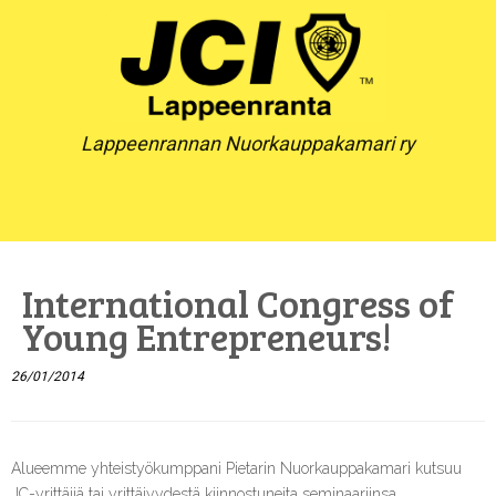
Skip
to
content
Lappeenrannan Nuorkauppakamari ry
International Congress of
Young Entrepreneurs!
26/01/2014
Alueemme yhteistyökumppani Pietarin Nuorkauppakamari kutsuu
JC-yrittäjiä tai yrittäjyydestä kiinnostuneita seminaariinsa.