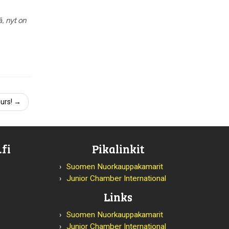
ä, nyt on
eurs!
→
fi
Pikalinkit
Suomen Nuorkauppakamarit
Junior Chamber International
Links
Suomen Nuorkauppakamarit
Junior Chamber International