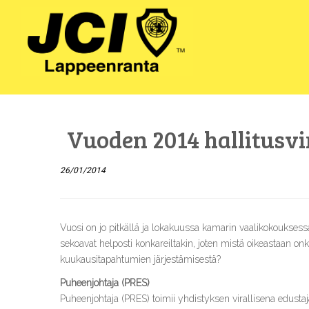
Skip
to
content
Vuoden 2014 hallitusvi
26/01/2014
Vuosi on jo pitkällä ja lokakuussa kamarin vaalikokouksessa 
sekoavat helposti konkareiltakin, joten mistä oikeastaan on
kuukausitapahtumien järjestämisestä?
Puheenjohtaja (PRES)
Puheenjohtaja (PRES) toimii yhdistyksen virallisena edusta