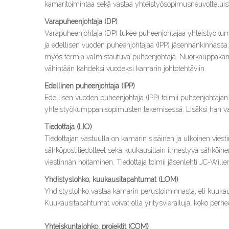
kamaritoimintaa sekä vastaa yhteistyösopimusneuvotteluis
Varapuheenjohtaja (DP)
Varapuheenjohtaja (DP) tukee puheenjohtajaa yhteistyöku
ja edellisen vuoden puheenjohtajaa (IPP) jäsenhankinnassa
myös termiä valmistautuva puheenjohtaja. Nuorkauppakamaris
vähintään kahdeksi vuodeksi kamarin johtotehtäviin.
Edellinen puheenjohtaja (IPP)
Edellisen vuoden puheenjohtaja (IPP) toimii puheenjohtajan
yhteistyökumppanisopimusten tekemisessä. Lisäksi hän vas
Tiedottaja (LIO)
Tiedottajan vastuulla on kamarin sisäinen ja ulkoinen viesti
sähköpostitiedotteet sekä kuukausittain ilmestyvä sähköine
viestinnän hoitaminen. Tiedottaja toimii jäsenlehti JC-Wille
Yhdistyslohko, kuukausitapahtumat (LOM)
Yhdistyslohko vastaa kamarin perustoiminnasta, eli kuuka
Kuukausitapahtumat voivat olla yritysvierailuja, koko perheen
Yhteiskuntalohko, projektit (COM)