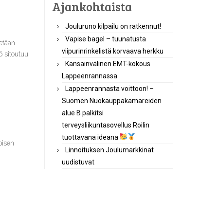
Ajankohtaista
Jouluruno kilpailu on ratkennut!
Vapise bagel – tuunatusta
etään
viipurinrinkelistä korvaava herkku
ö sitoutuu
Kansainvälinen EMT-kokous
Lappeenrannassa
Lappeenrannasta voittoon! –
Suomen Nuokauppakamareiden
alue B palkitsi
terveysliikuntasovellus Roilin
tuottavana ideana
oisen
Linnoituksen Joulumarkkinat
uudistuvat