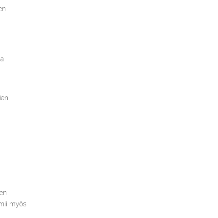
en
ja
ien
den
imii myös