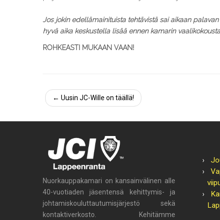
Jos jokin edellämainituista tehtävistä sai aikaan palavan 
hyvä aika keskustella lisää ennen kamarin vaalikokous
ROHKEASTI MUKAAN VAAN!
←
Uusin JC-Wille on täällä!
Jo
Va
Nuorkauppakamari on kansainvälinen alle
viip
40-vuotiaden jäsentensä kehittymis- ja
Ka
johtamiskouluttautumisjärjestö sekä
Lap
kontaktiverkosto. Kehitämme