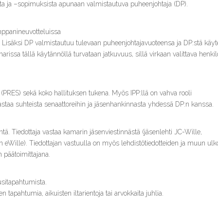
ta ja –sopimuksista apunaan valmistautuva puheenjohtaja (DP).
mppanineuvotteluissa
. Lisäksi DP valmistautuu tulevaan puheenjohtajavuoteensa ja DP:stä käyt
sa tällä käytännöllä turvataan jatkuvuus, sillä virkaan valittava henkil
 (PRES) sekä koko hallituksen tukena. Myös IPP:llä on vahva rooli
taa suhteista senaattoreihin ja jäsenhankinnasta yhdessä DP:n kanssa.
ntä. Tiedottaja vastaa kamarin jäsenviestinnästä (jäsenlehti JC-Wille,
n eWille). Tiedottajan vastuulla on myös lehdistötiedotteiden ja muun ulk
n päätoimittajana.
usitapahtumista.
 tapahtumia, aikuisten iltarientoja tai arvokkaita juhlia.