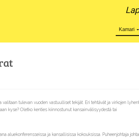
Lap
Kamari
rat
valitaan tulevan vuoden vastuulliset tekijät. Eri tehtävät ja virkojen lyhen
kaan kyse? Oletko kenties kiinnostunut kansainvälisyydestä tai
jana aluekonferensseissa ja kansallisissa kokouksissa. Puheenjohtaja joht