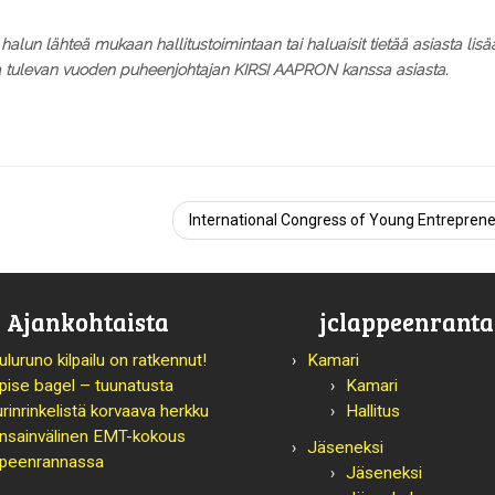
halun lähteä mukaan hallitustoimintaan tai haluaisit tietää asiasta lisä
ta tulevan vuoden puheenjohtajan KIRSI AAPRON kanssa asiasta.
International Congress of Young Entrepren
Ajankohtaista
jclappeenranta.
uluruno kilpailu on ratkennut!
Kamari
pise bagel – tuunatusta
Kamari
urinrinkelistä korvaava herkku
Hallitus
nsainvälinen EMT-kokous
Jäseneksi
peenrannassa
Jäseneksi