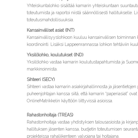
Yhteiskuntalohko sisältää kamarin yhteiskuntaan suuntautuv
toteutumista ja raportoi niistä säännöllisesti hallitukselle.
toteutusmahdollisuuksia.
Kansainväliset asiat (INT)
Kansainvälisyyslohkoon kuuluu kansainvälisen toiminnan ko
koordinointi. Lisäksi Lappeenrannassa lohkon tehtäviin kuul
Yksilölohko, koulutukset (IND)
Yksilölohko vastaa kamarin koulutustapahtumista ja Suo
markkinoinnista.
Sihteeri (SECY)
Sihteeri vastaa kamarin asiakirjahallinnosta ja jäsentietojen 
puheenjohtajan kanssa siitä, että kamarin “paperiasiat” ova
OnlineMatrikkelin käyttöön liittyvissä asioissa.
Rahastonhoitaja (TREAS)
Rahastonhoitaja vastaa yhdistyksen talousasioista ja kirj
hallituksen jäsenten kanssa, budjetin toteutumisen seuran
projekteissa rahaliikenteen valvojana tai hoitajana.