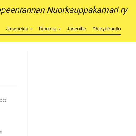
peenrannan Nuorkauppakamari ry
Jäseneksi
Toiminta
Jäsenille
Yhteydenotto
teet
aa