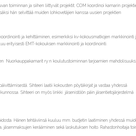
an toiminnan ja siihen liittyvät projektit. COM koordinoi kamarin projekti
 Lisäksi hän selvittää muiden lohkovetäjien kanssa uusien projektien
ordinointi ja kehittäminen, esimerkiksi kv-kokousmatkojen markkinointi 
uu erityisesti EMT-kokouksen markkinointi ja koordinointi.
men Nuorkauppakamarit ry:n koulutustoiminnan tarjoamien mahdolisuuks
päivittämisestä. Sihteeri laatii kokousten pöytäkirjat ja vastaa yhdessä
t kunnossa. Sihteeri on myös linkki jäsenistöön päin jäsentietojärjestelmä
anpidosta. Hänen tehtäviinsä kuuluu mm. budjetin laatiminen yhdessä mui
ta, jäsenmaksujen kerääminen sekä laskutuksen hoito. Rahastonhoitaja to