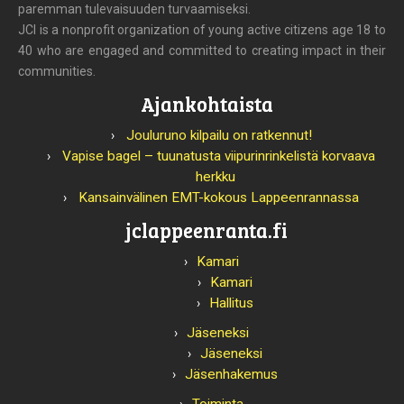
paremman tulevaisuuden turvaamiseksi.
JCI is a nonprofit organization of young active citizens age 18 to
40 who are engaged and committed to creating impact in their
communities.
Ajankohtaista
Jouluruno kilpailu on ratkennut!
Vapise bagel – tuunatusta viipurinrinkelistä korvaava
herkku
Kansainvälinen EMT-kokous Lappeenrannassa
jclappeenranta.fi
Kamari
Kamari
Hallitus
Jäseneksi
Jäseneksi
Jäsenhakemus