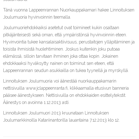
Tänä vuonna Lappeenrannan Nuorkauppakamari hakee Linnoituksen
Joulumuoria hyvinvoinnin teemalla.
Joulumuoriehdokkaiksi asetetut ovat toimineet kukin osaltaan
pitkäjänteisesti sekä oman, että ympäristönsä hyvinvoinnin eteen.
Hyvinvointia tukee kansalaisaktiivisuus, perustaitojen ylläpitäminen ja
toisista ihmisistä huolehtiminen. Joskus kuitenkin joku putoaa
elämässä, silloin tarvitaan ihminen joka ottaa kopin. Jokainen
ehdokkaaksi hyväksytty nainen on toiminut sen eteen, että
Lappeenrannan seudun asukkailla on tukea tyynellä ja myrskyllä.
Linnoituksen Joulumuoria voi äänestää nuorkauppakamarin
nettisivuilla www.jclappeenranta.fi, klikkaamalla etusivun banneria
pääsee äänestykseen. Nettisivuilla on ehdokkaiden esittelytekstit.
Äänestys on avoinna 1.12.2013 asti.
Linnoituksen Joulumuori 2013 kruunataan Linnoituksen
Joulumarkkinoilla Katariinantorilla lauantaina 7.12.2013 klo 12.