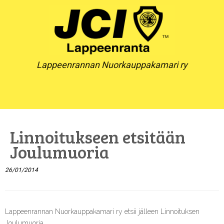
Skip
to
content
Lappeenrannan Nuorkauppakamari ry
Linnoitukseen etsitään
Joulumuoria
26/01/2014
Lappeenrannan Nuorkauppakamari ry etsii jälleen Linnoituksen
Joulumuoria.