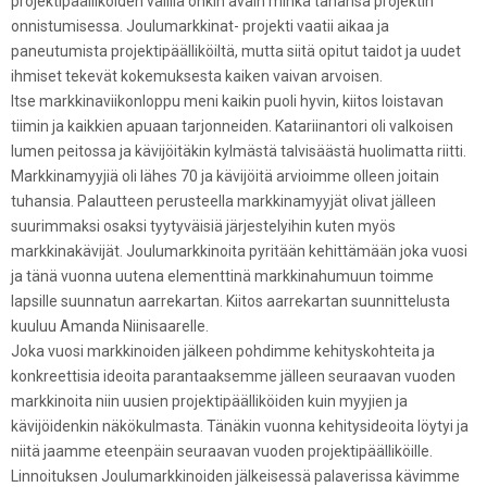
projektipäälliköiden välillä onkin avain minkä tahansa projektin
onnistumisessa. Joulumarkkinat- projekti vaatii aikaa ja
paneutumista projektipäälliköiltä, mutta siitä opitut taidot ja uudet
ihmiset tekevät kokemuksesta kaiken vaivan arvoisen.
Itse markkinaviikonloppu meni kaikin puoli hyvin, kiitos loistavan
tiimin ja kaikkien apuaan tarjonneiden. Katariinantori oli valkoisen
lumen peitossa ja kävijöitäkin kylmästä talvisäästä huolimatta riitti.
Markkinamyyjiä oli lähes 70 ja kävijöitä arvioimme olleen joitain
tuhansia. Palautteen perusteella markkinamyyjät olivat jälleen
suurimmaksi osaksi tyytyväisiä järjestelyihin kuten myös
markkinakävijät. Joulumarkkinoita pyritään kehittämään joka vuosi
ja tänä vuonna uutena elementtinä markkinahumuun toimme
lapsille suunnatun aarrekartan. Kiitos aarrekartan suunnittelusta
kuuluu Amanda Niinisaarelle.
Joka vuosi markkinoiden jälkeen pohdimme kehityskohteita ja
konkreettisia ideoita parantaaksemme jälleen seuraavan vuoden
markkinoita niin uusien projektipäälliköiden kuin myyjien ja
kävijöidenkin näkökulmasta. Tänäkin vuonna kehitysideoita löytyi ja
niitä jaamme eteenpäin seuraavan vuoden projektipäälliköille.
Linnoituksen Joulumarkkinoiden jälkeisessä palaverissa kävimme