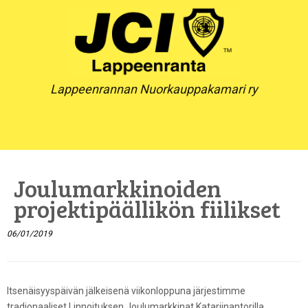
Skip
to
content
Lappeenrannan Nuorkauppakamari ry
Joulumarkkinoiden
projektipäällikön fiilikset
06/01/2019
Itsenäisyyspäivän jälkeisenä viikonloppuna järjestimme
tradionaaliset Linnoituksen Joulumarkkinat Katariinantorilla.