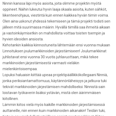
Ninnin kanssa läpi myös asioita, joita olimme projektin myötä
oppineet. Näihin lukeutui hyvin laaja skaala asioita, kuten sähköt,
liikenteenohjaus, viestintä kuin ennen kaikkea hyvän tiimin voima.
Olen aina uskonut yhdessä tekemiseen ja tämä projekti todisti sen
jälleen mitä suurimassa määrin. Hyvällä tiimillä saa ihmeitä aikaan
ja vastoinkäymisetkin on mahdollista voittaa toisten tsempin ja
hyvien ideoiden ansiosta.
Kehotankin kaikkia kiinnostuneita lähtemään ensi vuonna mukaan
Linnoituksen joulumarkkinoiden järjestämiseen! Joulumarkkinat
juhlistavat ensi vuonna 30.vuotis juhlavuottaan, mikä tekee
markkinoiden järjestämisestä varmasti vieläkin
mielenkiintoisempaa.
Lopuksi haluaisin kiittää upeaa projektipäällikkökollegaani Ninniä,
jonka periksiantamattomuus, käytännönläheisyys ja jatkuva tuki
tekivät markkinoiden järjestämisen mahdolliseksi. Ninnistä sain
loistavan työkaverin lisäksi ystävän, mistä olen äärimmäisen
kiitollinen.
Lämmin kiitos vielä myös kaikille markkinoiden järjestämisessä
auttaneille, niin ennen kuin markkinoiden aikanakin! Teidän tuki,