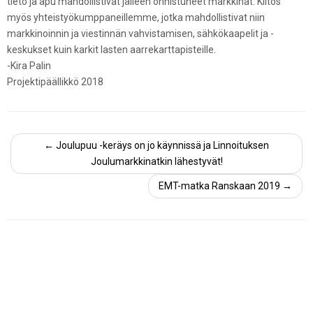
tieto ja apu mahdollistivat jälleen onnistuneet markkinat. Kiitos
myös yhteistyökumppaneillemme, jotka mahdollistivat niin
markkinoinnin ja viestinnän vahvistamisen, sähkökaapelit ja -
keskukset kuin karkit lasten aarrekarttapisteille.
-Kira Palin
Projektipäällikkö 2018
←
Joulupuu -keräys on jo käynnissä ja Linnoituksen
Joulumarkkinatkin lähestyvät!
EMT-matka Ranskaan 2019
→