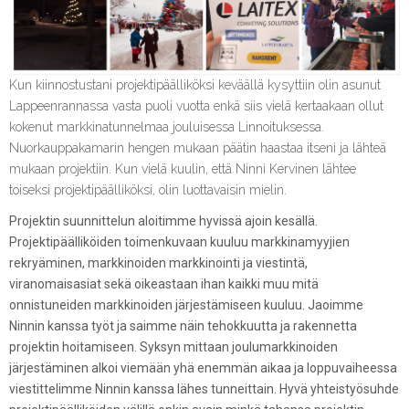
Kun kiinnostustani projektipäälliköksi keväällä kysyttiin olin asunut
Lappeenrannassa vasta puoli vuotta enkä siis vielä kertaakaan ollut
kokenut markkinatunnelmaa jouluisessa Linnoituksessa.
Nuorkauppakamarin hengen mukaan päätin haastaa itseni ja lähteä
mukaan projektiin. Kun vielä kuulin, että Ninni Kervinen lähtee
toiseksi projektipäälliköksi, olin luottavaisin mielin.
Projektin suunnittelun aloitimme hyvissä ajoin kesällä.
Projektipäälliköiden toimenkuvaan kuuluu markkinamyyjien
rekryäminen, markkinoiden markkinointi ja viestintä,
viranomaisasiat sekä oikeastaan ihan kaikki muu mitä
onnistuneiden markkinoiden järjestämiseen kuuluu. Jaoimme
Ninnin kanssa työt ja saimme näin tehokkuutta ja rakennetta
projektin hoitamiseen. Syksyn mittaan joulumarkkinoiden
järjestäminen alkoi viemään yhä enemmän aikaa ja loppuvaiheessa
viestittelimme Ninnin kanssa lähes tunneittain. Hyvä yhteistyösuhde