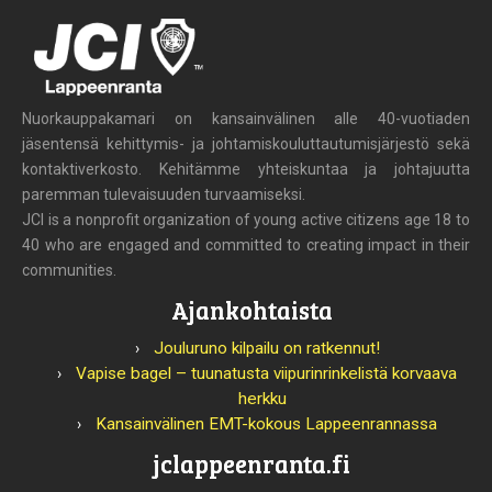
Nuorkauppakamari on kansainvälinen alle 40-vuotiaden
jäsentensä kehittymis- ja johtamiskouluttautumisjärjestö sekä
kontaktiverkosto. Kehitämme yhteiskuntaa ja johtajuutta
paremman tulevaisuuden turvaamiseksi.
JCI is a nonprofit organization of young active citizens age 18 to
40 who are engaged and committed to creating impact in their
communities.
Ajankohtaista
Jouluruno kilpailu on ratkennut!
Vapise bagel – tuunatusta viipurinrinkelistä korvaava
herkku
Kansainvälinen EMT-kokous Lappeenrannassa
jclappeenranta.fi