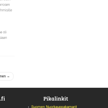
urrosen
ihmisille
a oli
siaan
unen
→
fi
Pikalinkit
Suomen Nuorkauppakamarit