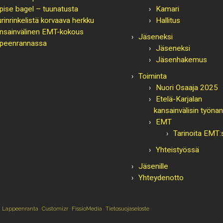
pise bagel – tuunatusta
Kamari
urinrinkelistä korvaava herkku
Hallitus
nsainvälinen EMT-kokous
Jäseneksi
peenrannassa
Jäseneksi
Jäsenhakemus
Toiminta
Nuori Osaaja 2025
Etelä-Karjalan
kansainvälisin työnan
EMT
Tarinoita EMT:
Yhteistyössä
Jäsenille
Yhteydenotto
I Lappeenranta
·
Customizr
·
FissioMedia
·
Tietosuojaseloste
·