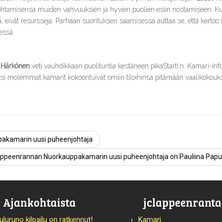
ohtamisensa muiden vahvuuksien ja hyvien puolien esiin nostamiseen. K
 eivät resursseja. Parhaan suorituksen saamisessa auttaa se, että kertoo 
essä.
 Härkönen
veti vauhdikkaan puolituntia kestäneen pikaStart!:n. Kamari-info
ksi molemmat kamarit kokoontuivat omiin tiloihinsa pitämään vaalikokouk
akamarin uusi puheenjohtaja
ppeenrannan Nuorkauppakamarin uusi puheenjohtaja on Pauliina Pap
Ajankohtaista
jclappeenranta.
uluruno kilpailu on ratkennut!
Kamari