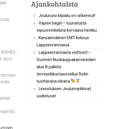
Ajankohtaista
että
Jouluruno kilpailu on ratkennut!
muuta
Vapise bagel – tuunatusta
viipurinrinkelistä korvaava herkku
Kansainvälinen EMT-kokous
Lappeenrannassa
ät HERMES-
Lappeenrannasta voittoon! –
yli 3500
Suomen Nuokauppakamareiden
alue B palkitsi
terveysliikuntasovellus Roilin
ohtamisen
tuottavana ideana
sioita
Linnoituksen Joulumarkkinat
uudistuvat
tärkeä
mpäristö,
urrosen