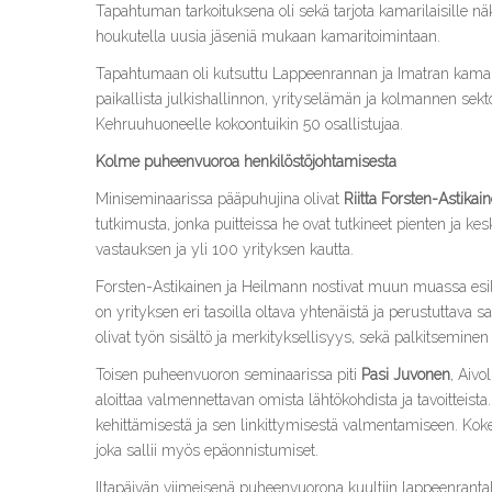
Tapahtuman tarkoituksena oli sekä tarjota kamarilaisille n
houkutella uusia jäseniä mukaan kamaritoimintaan.
Tapahtumaan oli kutsuttu Lappeenrannan ja Imatran kama
paikallista julkishallinnon, yrityselämän ja kolmannen sekto
Kehruuhuoneelle kokoontuikin 50 osallistujaa.
Kolme puheenvuoroa henkilöstöjohtamisesta
Miniseminaarissa pääpuhujina olivat
Riitta Forsten-Astikai
tutkimusta, jonka puitteissa he ovat tutkineet pienten ja kes
vastauksen ja yli 100 yrityksen kautta.
Forsten-Astikainen ja Heilmann nostivat muun muassa esille
on yrityksen eri tasoilla oltava yhtenäistä ja perustuttava s
olivat työn sisältö ja merkityksellisyys, sekä palkitseminen
Toisen puheenvuoron seminaarissa piti
Pasi Juvonen
, Aivo
aloittaa valmennettavan omista lähtökohdista ja tavoittei
kehittämisestä ja sen linkittymisestä valmentamiseen. Kok
joka sallii myös epäonnistumiset.
Iltapäivän viimeisenä puheenvuorona kuultiin lappeenrantal