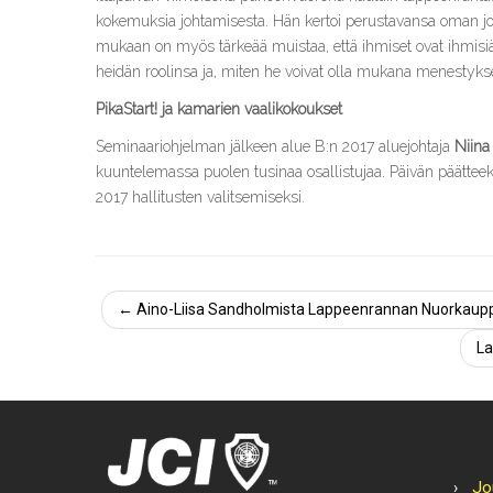
kokemuksia johtamisesta. Hän kertoi perustavansa oman j
mukaan on myös tärkeää muistaa, että ihmiset ovat ihmisiä,
heidän roolinsa ja, miten he voivat olla mukana menestyks
PikaStart! ja kamarien vaalikokoukset
Seminaariohjelman jälkeen alue B:n 2017 aluejohtaja
Niina
kuuntelemassa puolen tusinaa osallistujaa. Päivän päättee
2017 hallitusten valitsemiseksi.
←
Aino-Liisa Sandholmista Lappeenrannan Nuorkaupp
La
Jo