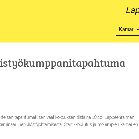
Lap
Kamari
teistyökumppanitapahtuma
hteisen tapahtumallisen vaalikokouksen tiistaina 18.10. Lappeenrannan
iseminaari henkilöstöjohtamisesta, Start!-koulutus ja molempien kamarien