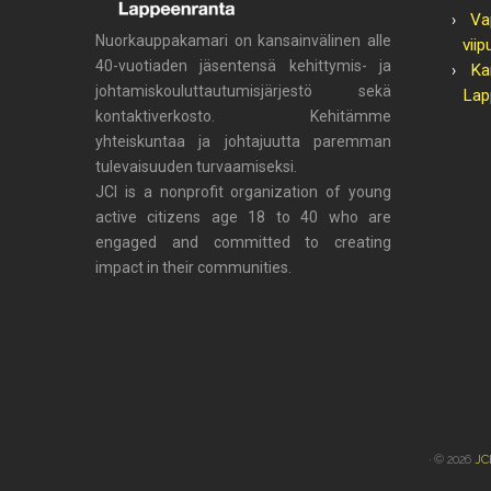
Va
Nuorkauppakamari on kansainvälinen alle
viip
40-vuotiaden jäsentensä kehittymis- ja
Ka
johtamiskouluttautumisjärjestö sekä
Lap
kontaktiverkosto. Kehitämme
yhteiskuntaa ja johtajuutta paremman
tulevaisuuden turvaamiseksi.
JCI is a nonprofit organization of young
active citizens age 18 to 40 who are
engaged and committed to creating
impact in their communities.
· © 2026
JC