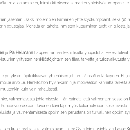
äkökulmia johtamiseen, toimia kiitoksena kamarien yhteistyökumppaneille 
rien jäsenten lisäksi molempien kamarien yhteistyökumppanit, sekä 30 
rin edustajaa. Monelta eri taholta ihmisten kutsuminen tuottikin tulosta ja
nen
ja
Pia Heilmann
Lappeenrannan teknilliseltä yliopistolta. He esitteliv
kisuurien yritysten henkilöstöjohtamisen tilaa, tarvetta ja tulosvaikutusta 
 yrityksen läpileikkaavan yhtenäisen johtamisfilosofian tärkeyden. Eli j
amoille arvoille. Henkilöstön hyvinvoinnin ja motivaation kannalta tärkeitä a
 muutenkin kuin vain rahallisesti.
linko, valmentavasta johtamisesta. Hän painotti, että valmentamisessa on 
sta. Puheenvuorossaan Juvonen kävi läpi myös kokemuksiaan kokeilevasta
eiluista ja valmentamisesta oppimisen perustana on turvallinen oppimisy
aisen kuljetinratkaisuja valmistavan Laitex Oy:n toimitusjohtajan
Lasse K