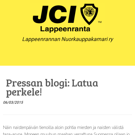
Skip
to
content
Lappeenrannan Nuorkauppakamari ry
Pressan blogi: Latua
perkele!
06/03/2015
Näin naistenpäivän tienoilla aloin pohtia miesten ja naisten välistä
tasa-arvoa. Moneen muuhun maahan verrattuna Suomessa ollaan jo