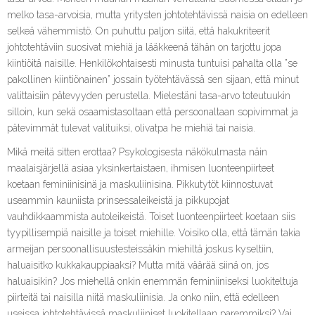
melko tasa-arvoisia, mutta yritysten johtotehtävissä naisia on edelleen
selkeä vähemmistö. On puhuttu paljon siitä, että hakukriteerit
johtotehtäviin suosivat miehiä ja lääkkeenä tähän on tarjottu jopa
kiintiöitä naisille. Henkilökohtaisesti minusta tuntuisi pahalta olla ”se
pakollinen kiintiönainen” jossain työtehtävässä sen sijaan, että minut
valittaisiin pätevyyden perustella. Mielestäni tasa-arvo toteutuukin
silloin, kun sekä osaamistasoltaan että persoonaltaan sopivimmat ja
pätevimmät tulevat valituiksi, olivatpa he miehiä tai naisia.
Mikä meitä sitten erottaa? Psykologisesta näkökulmasta näin
maalaisjärjellä asiaa yksinkertaistaen, ihmisen luonteenpiirteet
koetaan feminiinisinä ja maskuliinisina. Pikkutytöt kiinnostuvat
useammin kauniista prinsessaleikeistä ja pikkupojat
vauhdikkaammista autoleikeistä. Toiset luonteenpiirteet koetaan siis
tyypillisempiä naisille ja toiset miehille. Voisiko olla, että tämän takia
armeijan persoonallisuustesteissäkin miehiltä joskus kyseltiin,
haluaisitko kukkakauppiaaksi? Mutta mitä väärää siinä on, jos
haluaisikin? Jos miehellä onkin enemmän feminiiniseksi luokiteltuja
piirteitä tai naisilla niitä maskuliinisia. Ja onko niin, että edelleen
useissa johtotehtävissä maskuliiniset luokitellaan paremmiksi? Vai