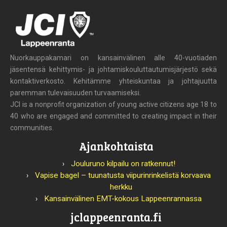
Nuorkauppakamari on kansainvälinen alle 40-vuotiaden
jäsentensä kehittymis- ja johtamiskouluttautumisjärjestö sekä
kontaktiverkosto. Kehitämme yhteiskuntaa ja johtajuutta
paremman tulevaisuuden turvaamiseksi.
JCI is a nonprofit organization of young active citizens age 18 to
40 who are engaged and committed to creating impact in their
communities.
Ajankohtaista
Jouluruno kilpailu on ratkennut!
Vapise bagel – tuunatusta viipurinrinkelistä korvaava
herkku
Kansainvälinen EMT-kokous Lappeenrannassa
jclappeenranta.fi